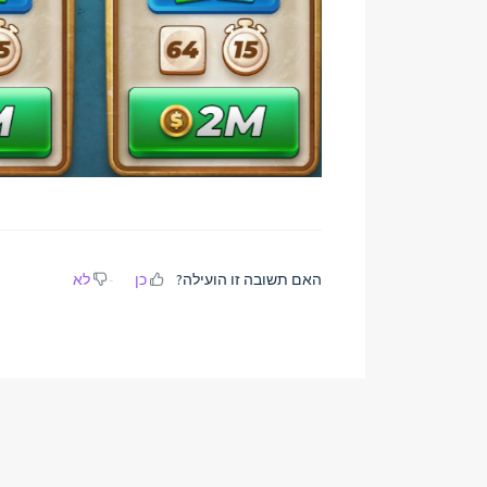
האם תשובה זו הועילה?
כן
לא