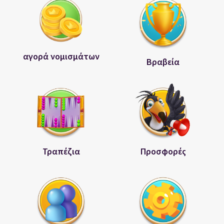
αγορά νομισμάτων
Βραβεία
Τραπέζια
Προσφορές