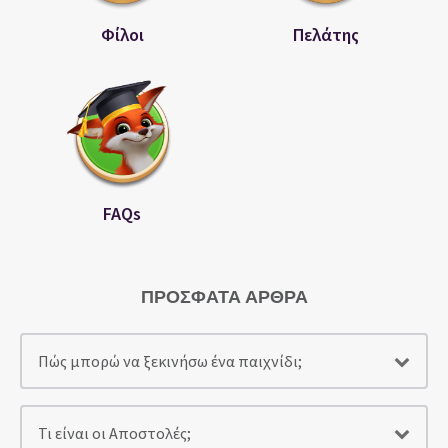
Φίλοι
Πελάτης
FAQs
ΠΡΌΣΦΑΤΑ ΆΡΘΡΑ
Πώς μπορώ να ξεκινήσω ένα παιχνίδι;
Τι είναι οι Αποστολές;