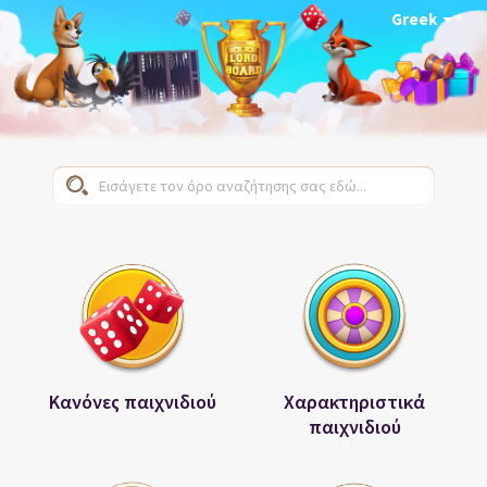
Greek
Κανόνες παιχνιδιού
Χαρακτηριστικά
παιχνιδιού