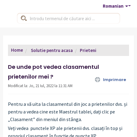
Romanian
Home
Solutie pentru acasa
Prieteni
De unde pot vedea clasamentul
prietenilor mei ?
Imprimare
Modificat la: Jo, 21 Iul, 2022 la 11:31 AM
Pentru a vă uita la clasamentul din joc a prietenilor dvs. și
pentru a vedea cine este Maestrul tablei, daţi clic pe
„Clasament” din meniul din stânga.
Veți vedea punctele XP ale prietenii dvs. clasați în top și
propriul clasament în funcție de puncte XP.