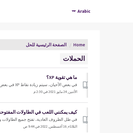
Arabic
Home
الصفحة الرئيسية للحل
الحملات
ما هي تقوية XP؟
في بعض الأحيان، سيتم زيادة نقاط XP في بعض الطاولات أو الغرف لفترة محدودة. وهذا يعني أنه يمكنك تجميع المزيد من نقاط XP وتحقيق تقدم أسرع في اللعبة في كل لعبة...
الأثنين, 24 مايو, 2021 في 2:30 م
كيف يمكنني اللعب في الطاولات المفتوحة
في ظل الظروف العادية، تفتح جميع الطاولات وال
الثلاثاء, 16 أغسطس, 2022 في 9:44 ص