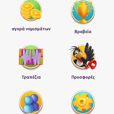
αγορά νομισμάτων
Βραβεία
Τραπέζια
Προσφορές