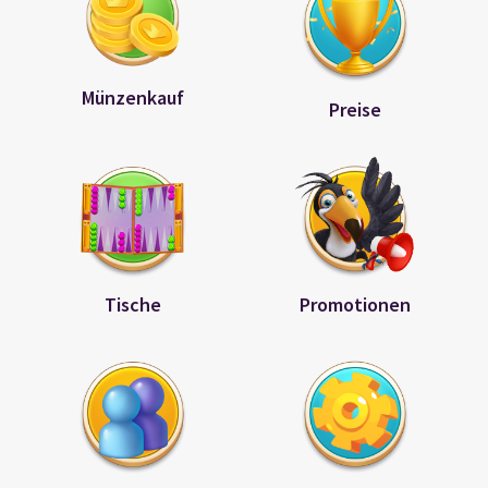
Münzenkauf
Preise
Tische
Promotionen