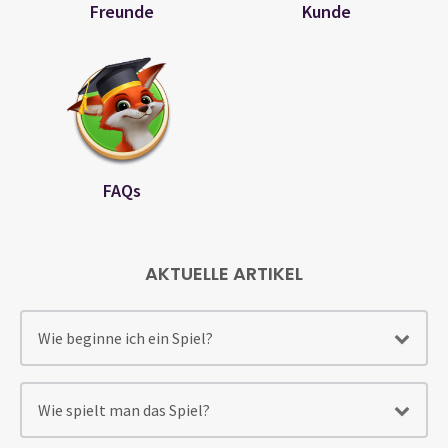
Freunde
Kunde
FAQs
AKTUELLE ARTIKEL
Wie beginne ich ein Spiel?
Wie spielt man das Spiel?