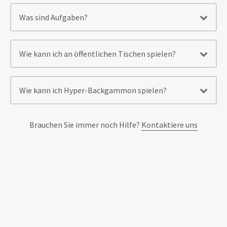
Was sind Aufgaben?
Wie kann ich an öffentlichen Tischen spielen?
Wie kann ich Hyper-Backgammon spielen?
Brauchen Sie immer noch Hilfe?
Kontaktiere uns